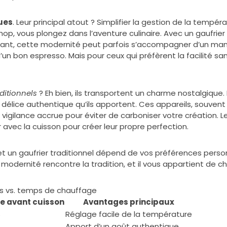
ques
. Leur principal atout ? Simplifier la gestion de la tempé
hop, vous plongez dans l’aventure culinaire. Avec un gaufrie
ndant, cette modernité peut parfois s’accompagner d’un ma
n bon espresso. Mais pour ceux qui préfèrent la facilité sans
aditionnels
? Eh bien, ils transportent un charme nostalgique
 délice authentique qu’ils apportent. Ces appareils, souve
e vigilance accrue pour éviter de carboniser votre création.
vec la cuisson pour créer leur propre perfection.
e et un gaufrier traditionnel dépend de vos préférences person
odernité rencontre la tradition, et il vous appartient de ch
rs vs. temps de chauffage
e avant cuisson
Avantages principaux
s
Réglage facile de la température
Apport d’un goût authentique