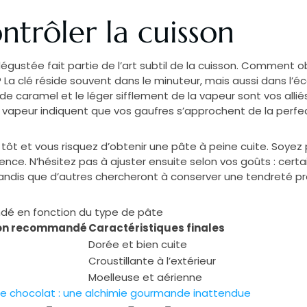
ntrôler la cuisson
égustée fait partie de l’art subtil de la cuisson. Comment obt
La clé réside souvent dans le minuteur, mais aussi dans l’
e caramel et le léger sifflement de la vapeur sont vos allié
a vapeur indiquent que vos gaufres s’approchent de la perfec
p tôt et vous risquez d’obtenir une pâte à peine cuite. Soyez
rience. N’hésitez pas à ajuster ensuite selon vos goûts : ce
 tandis que d’autres chercheront à conserver une tendreté pr
é en fonction du type de pâte
son recommandé
Caractéristiques finales
Dorée et bien cuite
Croustillante à l’extérieur
Moelleuse et aérienne
 le chocolat : une alchimie gourmande inattendue