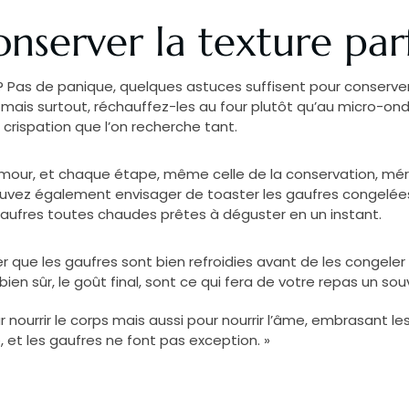
onserver la texture par
? Pas de panique, quelques astuces suffisent pour conserver 
mais surtout, réchauffez-les au four plutôt qu’au micro-ondes
crispation que l’on recherche tant.
amour, et chaque étape, même celle de la conservation, méri
pouvez également envisager de toaster les gaufres congelé
gaufres toutes chaudes prêtes à déguster en un instant.
rer que les gaufres sont bien refroidies avant de les congele
t bien sûr, le goût final, sont ce qui fera de votre repas un s
 nourrir le corps mais aussi pour nourrir l’âme, embrasant les
 et les gaufres ne font pas exception. »