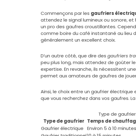
Commençons par les
gaufriers électri
attendez le signal lumineux ou sonore, et 
un pro des gaufres croustillantes. Cepe
comme boire du café instantané au lieu d’u
généralement un excellent choix.
D’un autre côté, que dire des
gaufriers tr
peu plus long, mais attendez de goûter le
expertise. En revanche, ils nécessitent un
permet aux amateurs de gaufres de jouer a
Ainsi, le choix entre un gaufrier électriqu
que vous recherchez dans vos gaufres. La m
Type de gaufrie
Type de gaufrier
Temps de chauffag
Gaufrier électrique
Environ 5 à 10 minute
Gaufrier traditionnel
10 à 15 minutes