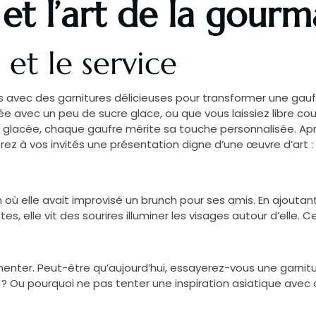
n et l’art de la gour
 et le service
s avec des garnitures délicieuses pour transformer une gaufr
ée avec un peu de sucre glace, ou que vous laissiez libre co
lacée, chaque gaufre mérite sa touche personnalisée. Après 
frez à vos invités une présentation digne d’une œuvre d’art :
ù elle avait improvisé un brunch pour ses amis. En ajoutant 
, elle vit des sourires illuminer les visages autour d’elle. C
imenter. Peut-être qu’aujourd’hui, essayerez-vous une garni
 ? Ou pourquoi ne pas tenter une inspiration asiatique ave